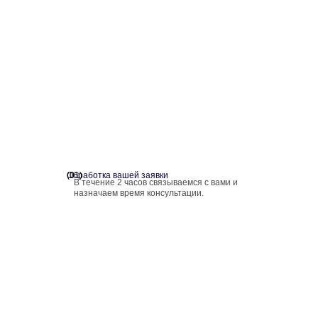
Обработка вашей заявки
(01)
(02)
(03)
В течение 2 часов связываемся с вами и
назначаем время консультации.