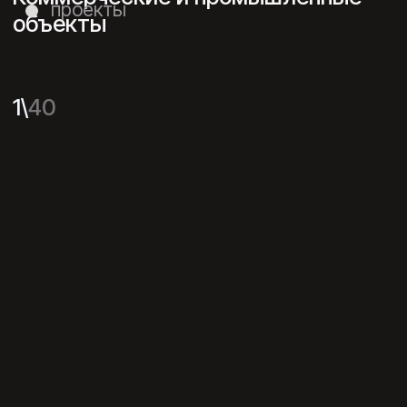
Свои проекты нам доверяют
дизайнеры со всей страны.
Союз ДА открывает доступ
к уникальным знаниям для дизайнеров
интерьера, архитекторов и
поставщиков.
Через тренинги, мастер-классы,
онлайн и оффлайн-конференции по
всей России