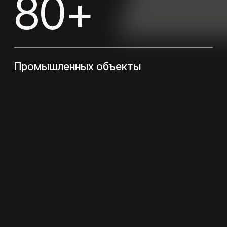
реализованные проекты
Дизайнерские квартиры и
Проекты, реализованные совместно
загородные дома, и коммерческие
с дизайнерами интерьеров
интерьеры
2026
вентиляция
100 m2
Жилое помещение