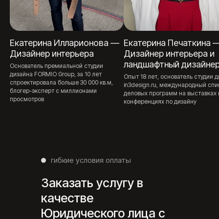
связи
+7 (495) 974-01-86
Екатерина Илларионова —
Екатерина Печаткина 
Дизайнер интерьера
Дизайнер интерьера и
почта
ландшафтный дизайне
Основатель премиальной студии
info@burevent.ru
дизайна FORMIO Group, за 10 лет
Опыт 18 лет, основатель студии 
спроектировала больше 30 000 кв.м,
in3design.ru, международный спи
блогер-эксперт с миллионами
деловых программ на выставках 
просмотров
конференциях по дизайну
Политика конфиденцальности
ООО БУРЕВЕНТ
ИНН 9718082454
Центральный федеральный округ, Москва, Волгоградский проспект, 139,
подъезд 4, офис 19, этаж 2й
гибкие условия оплаты
Заказать услугу в
качестве
Юридического лица с