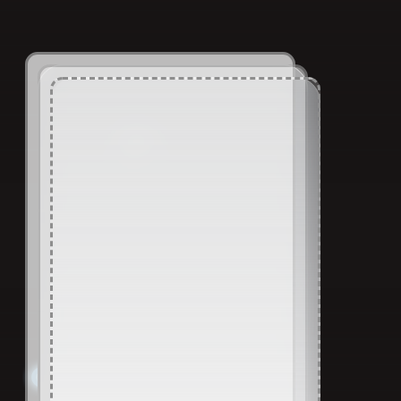
о нас
Премиум
качество услуг
БУРЕВЕНТ
рождается
из точных расчётов,
последовательных этапов
и доскнонального внимания к деталям.
проверенная команда