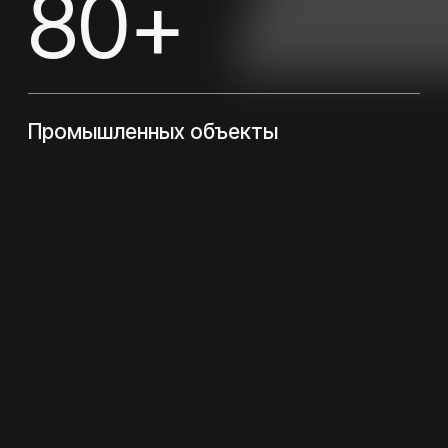
реализованные проекты
Дизайнерские квартиры и
Проекты, реализованные совместно
загородные дома, и коммерческие
с дизайнерами интерьеров
интерьеры
2026
вентиляция
100 m2
Жилое помещение