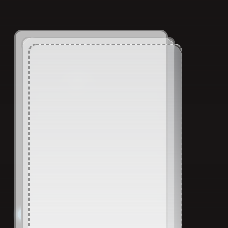
о нас
Премиум
качество услуг
БУРЕВЕНТ
рождается
из точных расчётов,
последовательных этапов
и доскнонального внимания к деталям.
проверенная команда