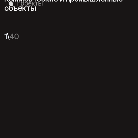
Свои проекты нам доверяют
дизайнеры со всей страны.
Союз ДА открывает доступ
к уникальным знаниям для дизайнеров
интерьера, архитекторов и
поставщиков.
Через тренинги, мастер-классы,
онлайн и оффлайн-конференции по
всей России